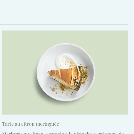
Tarte au citron meringuée
Meringue au citron, crumble à la pistache, servis avec de