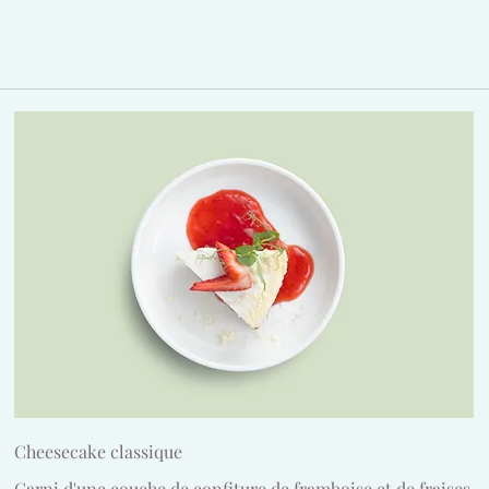
Cheesecake classique
Garni d'une couche de confiture de framboise et de fraises