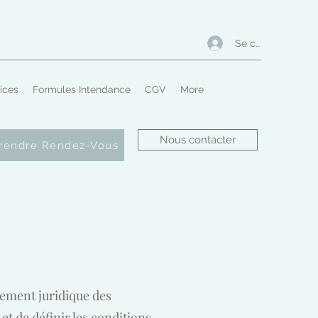
Se connecter
ices
Formules Intendance
CGV
More
Nous contacter
rendre Rendez-Vous
drement juridique des
t de définir les conditions