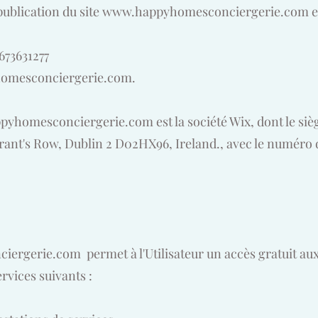
 publication du site
www.happyhomesconciergerie.com
e
673631277
homesconciergerie.com
.
pyhomesconciergerie.com
est la société Wix, dont le siè
rant's Row, Dublin 2 D02HX96, Ireland., avec le numéro 
iergerie.com
permet à l'Utilisateur un accès gratuit aux
ervices suivants :