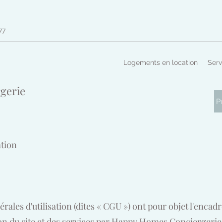
77
Logements en location
Serv
gerie
P
ation
rales d'utilisation (dites « CGU ») ont pour objet l'enca
on du site et des services par Happy Homes Conciergerie e